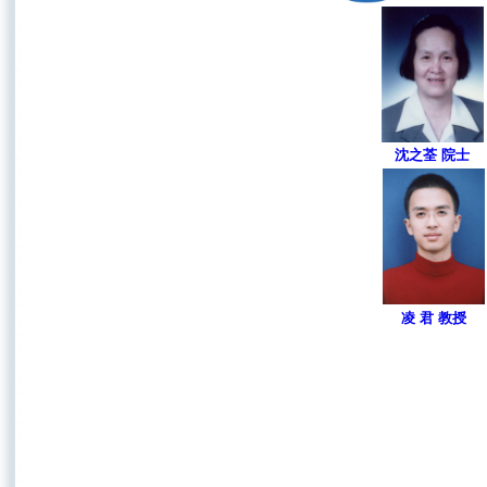
沈之荃 院士
凌 君 教授