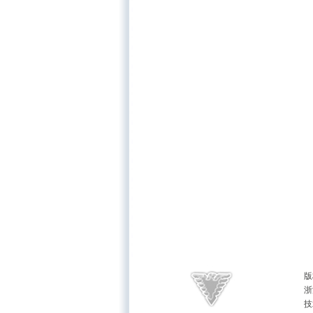
版
浙
技