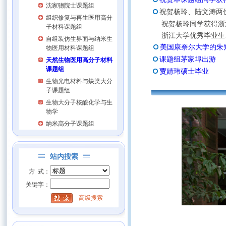
沈家骢院士课题组
祝贺杨玲、陆文涛两
组织修复与再生医用高分
祝贺杨玲同学获得浙江
子材料课题组
浙江大学优秀毕业生
自组装仿生界面与纳米生
美国康奈尔大学的朱
物医用材料课题组
课题组茅家埠出游
天然生物医用高分子材料
课题组
贾婧玮硕士毕业
生物光电材料与炔类大分
子课题组
生物大分子核酸化学与生
物学
纳米高分子课题组
站内搜索
方 式：
关键字：
高级搜索