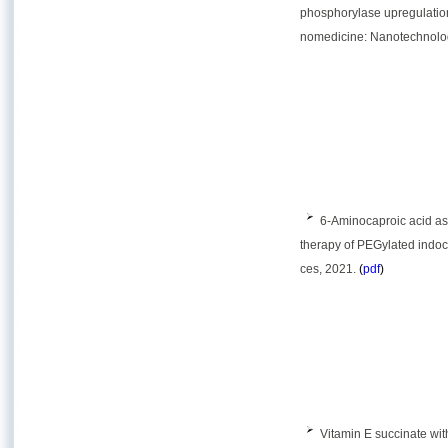
phosphorylase upregulatio
nomedicine: Nanotechnolog
6-Aminocaproic acid as
therapy of PEGylated indoc
ces, 2021.
(
pdf
)
Vitamin E succinate wit