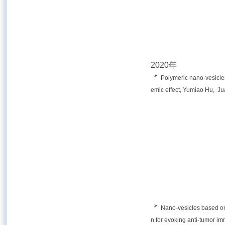
2020年
Polymeric nano-vesicles
emic effect, Yumiao Hu, J
Nano-vesicles based on
n for evoking anti-tumor i