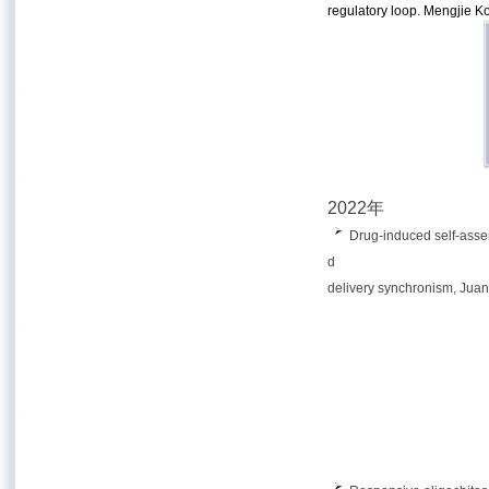
regulatory
loop.
Mengjie Ko
2022年
Drug-induced self-assem
d
delivery synchronism, Juan