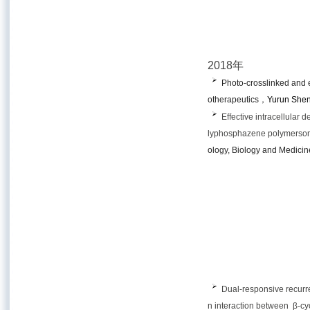
2018年
Photo-crosslinked and 
otherapeutics
，
Yurun Shen
Effective intracellula
lyphosphazene polymerso
ology, Biology and Medicin
Dual-responsive recurr
n interaction between β-c