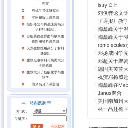
究室
istry C上
有机半导体研究室
刘俊骅论文“
沈家骢院士课题组
子通报》教
组织修复与再生医用高分
陶鑫峰关于温敏
子材料课题组
自组装仿生界面与纳米生
陶鑫峰关于“
物医用材料课题组
romolecule
天然生物医用高分子材料
邓扬威同学
课题组
生物光电材料与炔类大分
邓超关于聚芴大
子课题组
德国美茵茨大学
生物大分子核酸化学与生
祝贺邓扬威
物学
纳米高分子课题组
陶鑫峰在Macr
Janus聚合
美国南加州大学
站内搜索
林一品赴德
方 式：
关键字：
高级搜索