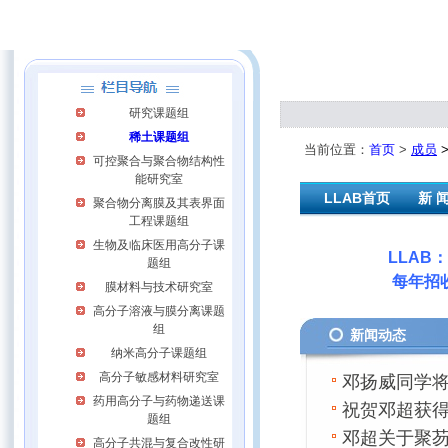
研究课题组
稀土课题组
当前位置：
首页
>
成员
可控聚合与聚合物结构性
能研究室
LLAB首页
新 
聚合物分离膜及其表界面
工程课题组
生物及临床医用高分子课
LLAB：玉泉校
题组
每年招收1名博
膜材料与技术研究室
高分子溶液与膜分离课题
组
新闻动态
纳米高分子课题组
高分子敏感材料研究室
邓扬威同学
药用高分子与药物递送课
祝贺邓超获得
题组
邓超关于聚芴大单
高分子共混与复合改性研