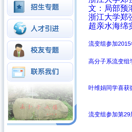
文：局部预
浙江大学郑
超亲水海绵
流变组参加2015
高分子系流变组学习
叶维娟同学喜获微摄
流变组参加第29届