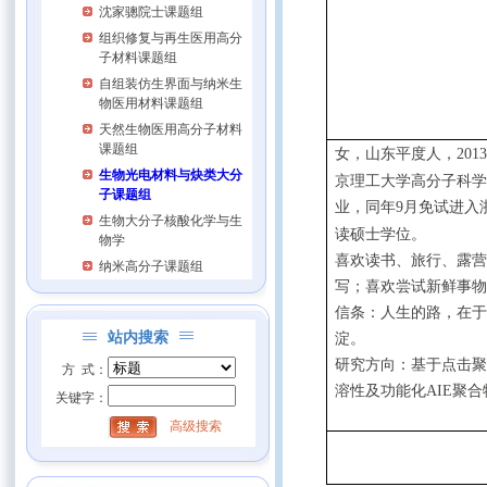
沈家骢院士课题组
组织修复与再生医用高分
子材料课题组
自组装仿生界面与纳米生
物医用材料课题组
天然生物医用高分子材料
课题组
女，山东平度人，
201
生物光电材料与炔类大分
京理工大学高分子科
子课题组
业，同年
月免试进入
9
生物大分子核酸化学与生
读硕士学位。
物学
喜欢读书、旅行、露
纳米高分子课题组
写；喜欢尝试新鲜事
信条：人生的路，在
站内搜索
淀。
研究方向：基于点击
方 式：
溶性及功能化
聚合
AIE
关键字：
高级搜索