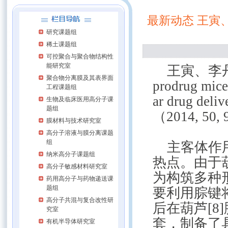
最新动态 王寅、李
研究课题组
稀土课题组
可控聚合与聚合物结构性
能研究室
王寅、李丹丹同学的
聚合物分离膜及其表界面
prodrug micel
工程课题组
ar drug de
生物及临床医用高分子课
题组
（2014, 50
膜材料与技术研究室
高分子溶液与膜分离课题
组
主客体作用
纳米高分子课题组
热点。由于
高分子敏感材料研究室
为构筑多种
药用高分子与药物递送课
题组
要利用腙键
高分子共混与复合改性研
后在葫芦[
究室
套，制备了
有机半导体研究室