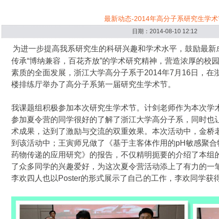
最新动态-2014年高分子系研究生学术
日期：2014-08-10 12:12
为进一步提高我系研究生的科研兴趣和学术水平，鼓励最新
传承“博纳兼容，百花齐放”的学术研究精神，营造浓厚的校
素质的全面发展，浙江大学高分子系于
2014
年
7
月
16
日，在
楼排练厅举办了高分子系第一届研究生学术节。
我课题组积极参加本次研究生学术节。计剑老师作为本次学
参加夏令营的同学很好的了解了浙江大学高分子系，同时也
术成果，达到了激励与交流的双重效果。本次活动中，金桥
到该活动中；王寅师兄做了《基于主客体作用的pH敏感聚合
药物传递的应用研究》的报告，不仅精明扼要的介绍了本组
了众多同学的兴趣爱好，为这次夏令营活动添上了有力的一
李欢四人也以Poster的形式展示了自己的工作，李欢同学