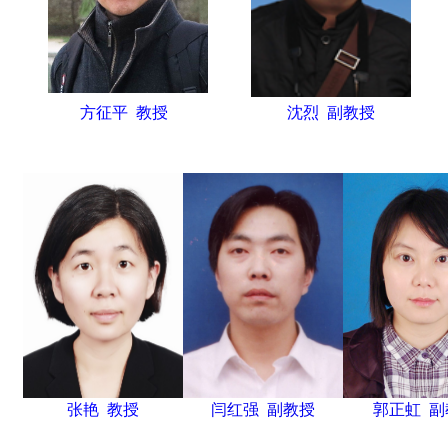
方征平 教授
沈烈 副教授
张艳 教授
闫红强 副教授
郭正虹 副