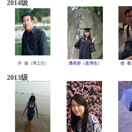
2014级
井 健（博士生）
潘燕群（直博生）
徐 
2013级