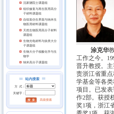
沈家骢院士课题组
组织修复与再生医用高分
子材料课题组
自组装仿生界面与纳米生
物医用材料课题组
天然生物医用高分子材料
课题组
生物光电材料与炔类大分
子课题组
一一
涂克华
生物大分子核酸化学与生
物学
工作之今。19
纳米高分子课题组
晋升
教授。主
责浙江省重点
站内搜索
学基金等
各类
方 式：
项目。已发表
关键字：
作2部。获授
高级搜索
奖1
项，浙江
秀奖1项，获