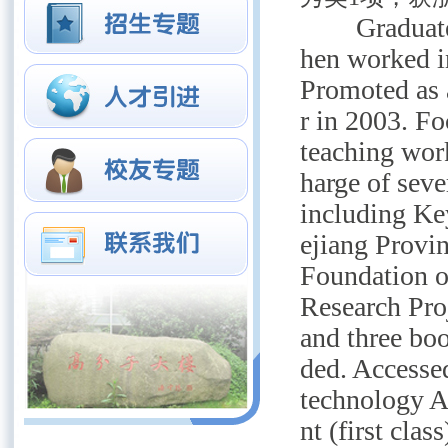
一一
Graduat
hen worked i
Promoted
as
r in 2003. Fo
teaching wo
harge of seve
including Ke
ejiang Provi
Foundation o
Research Proj
and three bo
ded. Accesse
technology 
nt (first clas