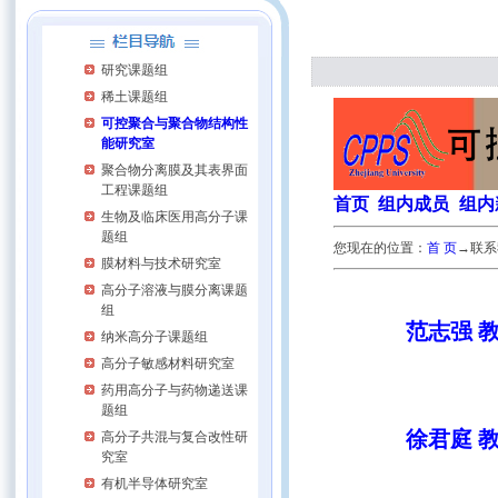
研究课题组
稀土课题组
可控聚合与聚合物结构性
能研究室
聚合物分离膜及其表界面
工程课题组
首页
组内
成员
组内
生物及临床医用高分子课
题组
您现在的位置：
首 页
→联系
膜材料与技术研究室
高分子溶液与膜分离课题
组
范志强 
纳米高分子课题组
高分子敏感材料研究室
药用高分子与药物递送课
题组
徐君庭 
高分子共混与复合改性研
究室
有机半导体研究室