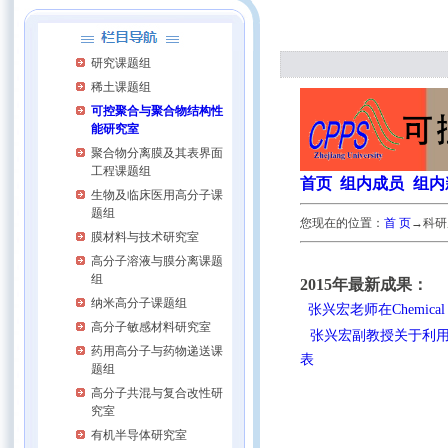
研究课题组
稀土课题组
可控聚合与聚合物结构性
能研究室
聚合物分离膜及其表界面
工程课题组
首页
组内
成员
组内
生物及临床医用高分子课
题组
您现在的位置：
首 页
→科研
膜材料与技术研究室
高分子溶液与膜分离课题
组
2015年最新成果：
纳米高分子课题组
张兴宏老师在Chemic
高分子敏感材料研究室
张兴宏副教授关于利用CO2化
药用高分子与药物递送课
表
题组
高分子共混与复合改性研
究室
有机半导体研究室