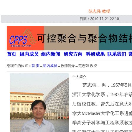
范志强 教授
日期：2010-11-21 22:10
首页
组内
成员
组内新闻
研究方向
科研成果
联系我们
您现在的位置：
首 页
→
组内成员
→教师简介→范志强 教授
个人简介
范志强，男，
1957
年
5
月
浙江大学化学系，
1987
年在
后留校任教。曾先后在意大
拿大
McMaster
大学化工系进
学高分子科学与工程学系教