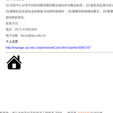
[1] 活性中心分布可控的负载型烯烃聚合催化剂与聚合机理； [2] 新型茂金属
[3] 聚烯烃反应器合金的制备与结构性能调控； [4] 聚烯烃固相接枝聚合； [5] 聚
链结构的表征。
联系方式
电话：0571-87952400
电子信箱：fanzq@zju.edu.cn
个人主页
http://mypage.zju.edu.cn/personnelCard.htm?userId=0087247