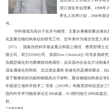
现任浙江大学高分子科学研
浙江省化学会理事。
1998
年
带头人培养计划，
2000
年获
号。
学科领域为高分子化学与物理。主要从事烯烃聚合催化
化及聚合物结构表征的研究工作。近年来作为项目负责人承
（
973
）、国家自然科学基金重点和面上项目、教育部博士点
限公司、荷兰
DSM
公司、美国
Dow Chemical
公 司等多项研
负载型催化剂与聚烯烃结构调控，反应器内合金化方法制备
茂金属催化剂和前、后过渡金属有 机催化剂及烯烃聚合，自
基于聚烯烃的功能和精细高分子材料，聚合物链结构表征等
年获浙江省科学技术二 等奖（
2003
年）和教育部科技进步三
国内外学术刊物发表论文300余篇，SCI期刊他引2000余篇
权
。
工作研究领域