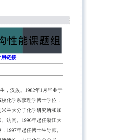
常用链接
生，汉族。
1982
年
1
月毕业于
该校化学系获理学博士学位，
利米兰大分子化学研究所和加
修、访问。
1996
年起任浙江大
授，
1997
年起任博士生导师。