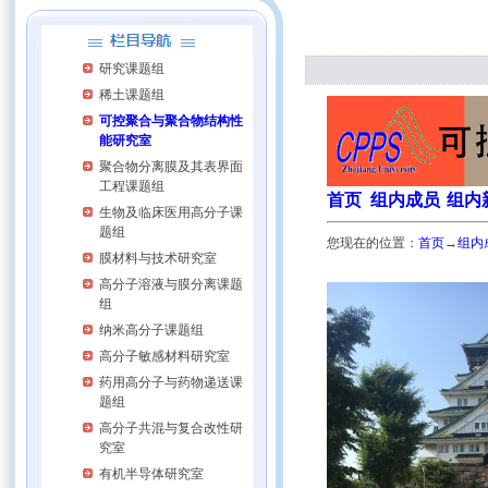
研究课题组
稀土课题组
可控聚合与聚合物结构性
能研究室
聚合物分离膜及其表界面
工程课题组
首页
组内
成员
组内
生物及临床医用高分子课
题组
您现在的位置：
首页
→
组内
膜材料与技术研究室
高分子溶液与膜分离课题
组
纳米高分子课题组
高分子敏感材料研究室
药用高分子与药物递送课
题组
高分子共混与复合改性研
究室
有机半导体研究室