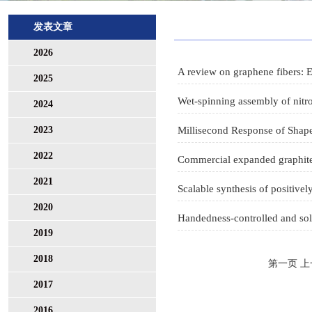
发表文章
2026
A review on graphene fibers: 
2025
2024
2023
2022
2021
2020
Handedness-controlled and solv
2019
2018
第一页
上
2017
2016