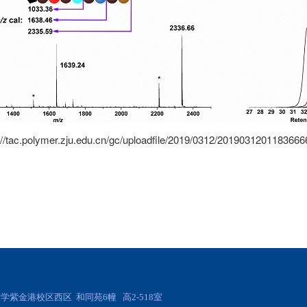
://tac.polymer.zju.edu.cn/gc/uploadfile/2019/0312/2019031201183666
学紫金港校区西区 和同苑6幢 高2-518室