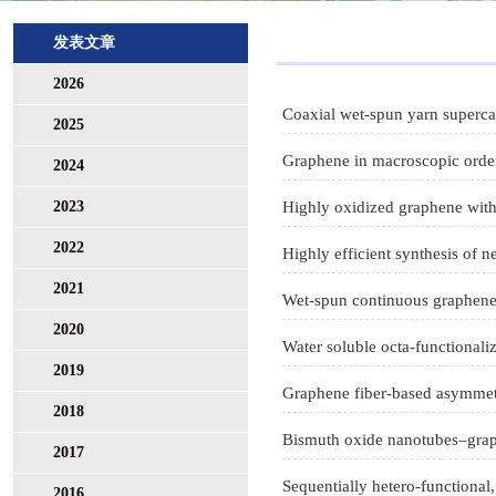
发表文章
2026
2025
Graphene in macroscopic order:
2024
2023
2022
2021
Wet-spun continuous graphene
2020
2019
Graphene fiber-based asymmetr
2018
Bismuth oxide nanotubes–graph
2017
2016