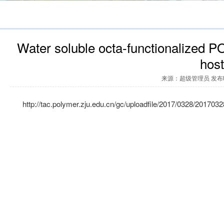
Water soluble octa-functionalized PO
hos
来源：超级管理员 发布时间
http://tac.polymer.zju.edu.cn/gc/uploadfile/2017/0328/20170