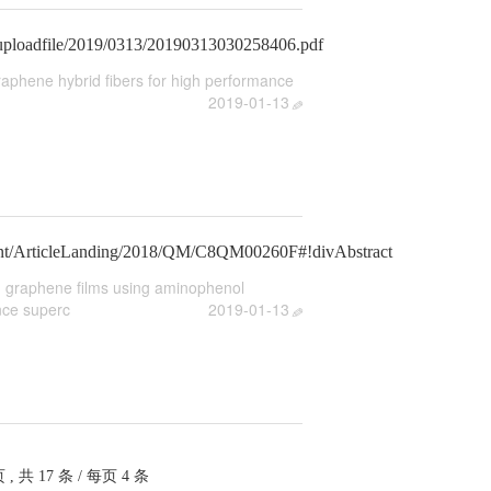
c/uploadfile/2019/0313/20190313030258406.pdf
graphene hybrid fibers for high performance
2019-01-13
ntent/ArticleLanding/2018/QM/C8QM00260F#!divAbstract
n graphene films using aminophenol
nce superc
2019-01-13
 , 共 17 条 / 每页 4 条