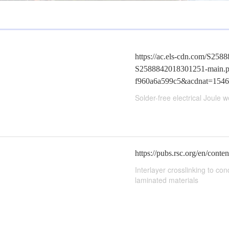
https://ac.els-cdn.com/S258
S2588842018301251-main.p
f960a6a599c5&acdnat=1546
Solder-free electrical Joule
https://pubs.rsc.org/en/cont
Interlayer crosslinking to co
laminated materials