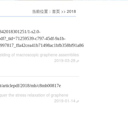
当前位置：
>> 2018
首页
8842018301251/1-s2.0-
df?_tid=71259539-c797-45df-9a1b-
997817_ffa42cea41b71498ac1bfb358bf91a86
 welding of macroscopic graphene assemblies
2019-03-28
ent/articlepdf/2018/mh/c8mh00817e
nquer the stress relaxation of graphene
2019-01-14