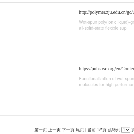
http://polymer.zju.edu.cn/g
Wet-spun poly(ionic liquid)-
all-solid-state flexible sup
https://pubs.rsc.org/en/Co
Functionalization of wet-spu
molecules for high performa
第一页
上一页
下一页
尾页
| 当前 1/5页 跳转到
页