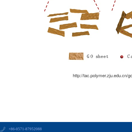
http://tac.polymer.zju.edu.cn
+86-0571-87952088