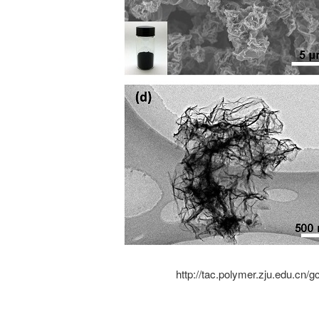
http://tac.polymer.zju.edu.cn