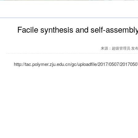
Facile synthesis and self-assembl
来源：超级管理员 发布时
http://tac.polymer.zju.edu.cn/gc/uploadfile/2017/0507/20170