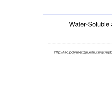
Water-Soluble
http://tac.polymer.zju.edu.cn/gc/u