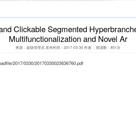
 and Clickable Segmented Hyperbranche
Multifunctionalization and Novel Ar
来源：超级管理员 发布时间：2017-03-30 作者： 阅读数：851次
ploadfile/2017/0330/20170330023636760.pdf