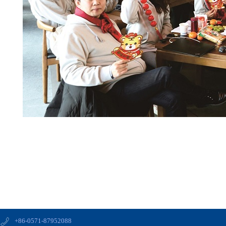
+86-0571-87952088