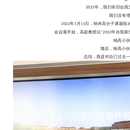
年，我们依旧会因
2021
我们没有
年
月
日，纳米高分子课题组
2022
1
11
2
会议最开始，高超教授以
“
年自我新
2022
纳高小
随后，纳高小伙
总结，既是对自己过去