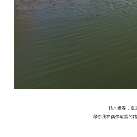
枯木逢春，夏
愿你我在偶尔喧嚣的