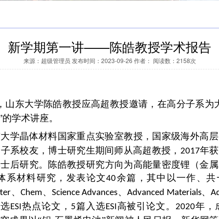
新学期第一讲——陈皓教授学术报告
来源：超级管理员 发布时间：2023-09-26 作者： 阅读数：2158次
，山东大学陈皓教授应高超教授邀请，在高分子系为
”的学术讲座。
东大学晶体材料国家重点实验室教授，国家级海外高层
分子系校友，博士研究生期间师从高超教授，
年获
2017
博士后研究。陈皓教授研究方向为高能量密度锂（金属
体系材料研究，发表论文
余篇，其中以一作、共
40
、
、
、
、
ter
Chem
Science Advances
Advanced Materials
A
入选
热点论文，
篇入选
高被引论文。
年，
ESI
5
ESI
2020