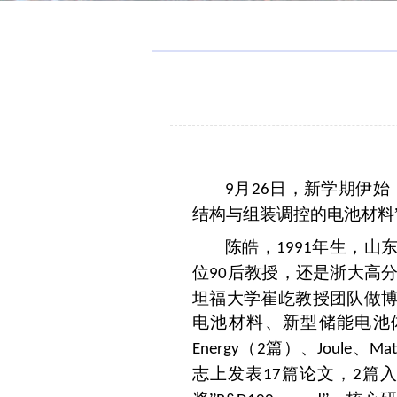
月
日，新学期伊始
9
26
结构与组装调控的电池材料
陈皓，
年生，山
1991
位
后教授，还是浙大高
90
坦福大学崔屹教授团队做
电池材料、新型储能电池
（
篇）、
、
Energy
2
Joule
Mat
志上发表
篇论文，
篇
17
2