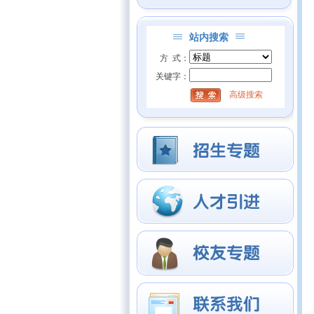
站内搜索
方 式：
关键字：
高级搜索