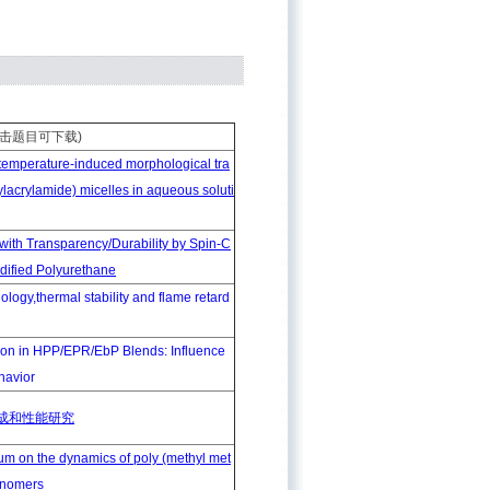
(点击题目可下载)
he temperature-induced morphological
tra
ylacrylamide) micelles in aqueous soluti
with Transparency/Durability by Spin-C
odified Polyurethane
logy,thermal stability and flame retard
ion in HPP/EPR/EbP Blends: Influence
havior
成和性能研究
num on the dynamics of poly (methyl met
onomers