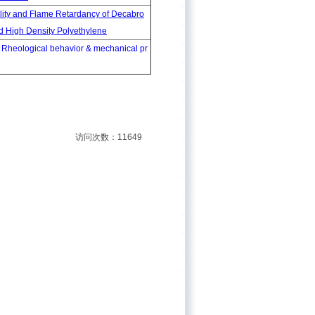
bility and Flame Retardancy of Decabro
 High Density Polyethylene
Rheological behavior & mechanical pr
访问次数：11649