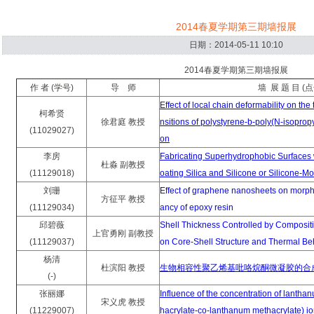
2014春夏学期第三期墙报展
日期：2014-05-11 10:10
2014春夏学期第三期墙报展
作 者 (学号)
导 师
墙 展 题 目 
Effect of local chain deformability on t
柯希贤
徐君庭 教授
nsitions of polystyrene-b-poly(N-isoprop
(11029027)
on
李房
Fabricating Superhydrophobic Surfaces 
杜淼 副教授
(11129018)
oating Silica and Silicone or Silicone-M
刘珊
Effect of graphene nanosheets on morpho
方征平 教授
(11129034)
ancy of epoxy resin
邱碧薇
Shell Thickness Controlled by Composit
上官勇刚 副教授
(11129037)
on Core-Shell Structure and Thermal Be
杨清
杜滨阳 教授
生物相容性聚乙烯基吡咯烷酮微凝胶的合
(-)
张丽娜
Influence of the concentration of lantha
宋义虎 教授
(11229007)
hacrylate-co-lanthanum methacrylate) i