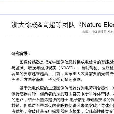
浙大徐杨&高超等团队《Nature El
来源：超级管理员 发布时间
研究背景：
图像传感器是把光学图像信息转换成电信号的
智能感
与
监测、增强与虚拟现实（
AR/VR
）、自动驾驶
、
医疗检
容量的要求越来越高
。
目前，国家
重大装备
需要的
光谱成
洲等西方国家垄断，长期受到禁运影响。
基于光电效应的主流图像传感器分为
电荷耦合器件（
像传感器两种，但两者的探测范围都受限于半导体带隙。
的思路，结合石墨烯超快的电子
-
电子散射与硅基技术的
封锁。
但单层石墨烯低的光吸收使得其未能突破半导体带
者优势，突破硅基
光电探测器
响应极限，实现高性能宽光