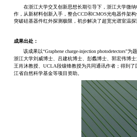
在浙江大学交叉创新思想长期引导下，
浙江大学微纳
作
，
从新
材料创新入手，
整合
C
CD
和
C
MOS
光电器件架构
突破硅基器件红外探测极限，
初步
解决
了超宽光谱室温探
成果出处：
该成
果以
“Graphene charge-injection photodetectors”
为
浙江大学刘威博士、吕建杭博士、彭蠡博士、郭宏伟博士
王肖沐教授
、
UCLA
段镶锋教授为共同通讯作者；得到了
江省自然科学基金等项目资助。