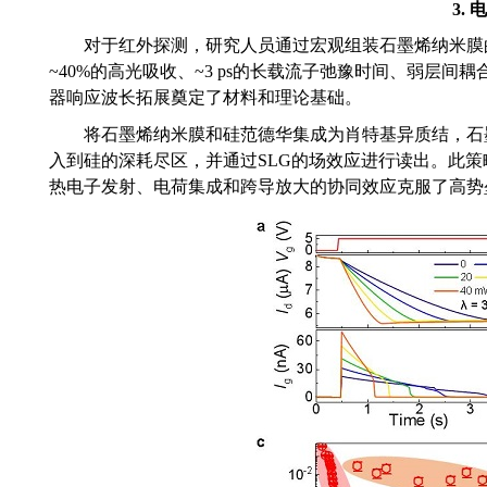
3.
电
对于红外探测，研究人员通过
宏观组装石墨烯纳米膜
~40%
的高光吸收、
~3
ps
的长载流子弛豫时间
、弱层间耦
器响应波长拓展奠定了材料和理论基础
。
将
石墨烯纳米膜和硅
范德华集成
为肖特基
异质结，
石
入到硅的深耗尽区，
并
通过
S
LG
的场效应进行读出。
此策
热电子发射、电荷集成和跨导放大的协同效应克服了高势