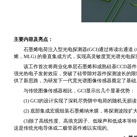
主要内容及亮点：
石墨烯电荷注入型光电探测器
(
GCI)
通过将读出通道
(
烯，
MLG)
的垂直集成
方式，实现高灵敏度宽光谱光电探
该工作首次将商业化单层石墨烯和成熟硅基
CCD
器件
强
光热电子发射效应，突破了
硅带隙对器件探测波长的限
供了新思路
，为研发下一代宽光谱图像传感器奠定了基础
与传统
图像传感器相比，
GCI
显示出几个显著优势：
(1) GCI
的设计实现了深耗尽势阱中电荷的随机
无损
读
(2)
底部集成
宏观
组装石墨烯纳米膜，
将探测
波段
扩
(3)
除了
高线性度、高填充因子、低噪声和低成本等
特
这是传统光电导体或二极管器件难以实现的。