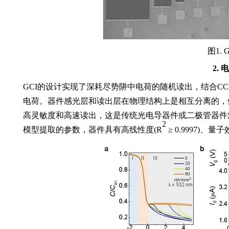
图
1. 
2.
电
GCI
的设计实现了深耗尽势阱中电荷的随机读出，结合
CC
电荷。器件感光层和读出层
在
物理
结构
上
是
相互分离的，
高灵敏度和高速读出，这是传统光电导器件或二极管器件
2
模型提取的参数，
器件
具有
高线性度
(R
≥ 0.9997)
、量子