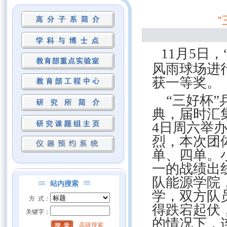
11
月
5
日，
风雨球场进
获一等奖。
“三好杯
典，届时汇
4
日周六举
烈，本次团
单、四单。
一的战绩出
队能源学院
站内搜索
学，双方队
方 式：
得跌宕起伏
关键字：
的情况下，
高级搜索