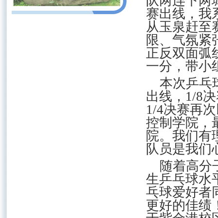
队两连下两
赛出线，我
从玉泉赶至
限、气氛紧
正反双面弧
一分，带小
本次乒乓
出线，
1/8
决
1/4
决赛再次
控制学院，
院。我们有
队员是我们
随着高分
生乒乓球水
乓球爱好者
更好的佳绩