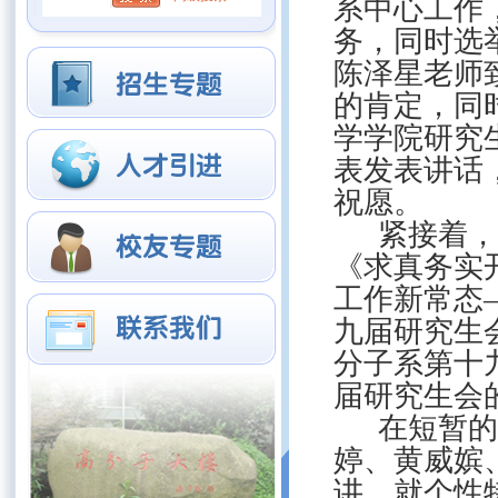
系中心工作
务，同时选
陈泽星老师
的肯定，同
学学院研究
表发表讲话
祝愿。
紧接着，
《求真务实
工作新常态
九届研究生
分子系第十
届研究生会
在短暂的
婷、黄威嫔
讲，就个性