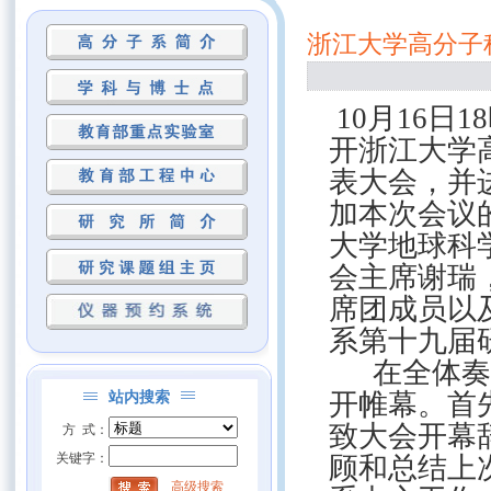
浙江大学高分子
10
月
16
日
18
开浙江大学
表大会，并
加本次会议
大学地球科
会主席谢瑞
席团成员以
系第十九届
在全体奏
站内搜索
开帷幕。首
致大会开幕
方 式：
关键字：
顾和总结上
高级搜索