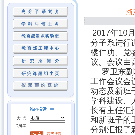
浙
2017
年10
分子系进行
楼仁功、党
议。会议由
罗卫东副
工作会议会
动态及新班
学科建设、
长有主任汇
站内搜索
和新班子的
方 式：
关键字：
分别汇报了
高级搜索