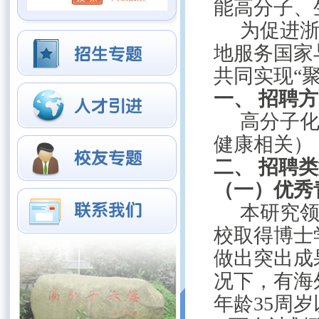
能高分子、
为促进
地服务国家
共同实现
“
一、
招聘方
高分子
健康相关）
二、
招聘类
（一）优秀
本研究
校取得博士
做出突出成
况下，有海
年龄
35
周岁