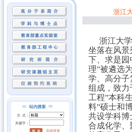
浙江
浙江大
坐落在风景
下、求是园
理”被遴选
学、高分子
组成，致力
工程”本科
料”硕士和
站内搜索
共设学科博
方 式：
关键字：
合成化学、
高级搜索