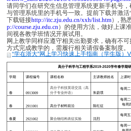
请同学们在研究生信息管理系统更新手机号，确
与管理系统里的手机号一致。提前下载并激活“
下载链接
http://itc.zju.edu.cn/xxh/list.htm
）, 
p://course.zju.edu.cn
）的使用方法，做好上课
间视各教学班情况开展试用。
网上教学同样应遵守相关出勤要求，确有不可
方式完成教学的，需履行相关请假备案制度。
“学在浙大”网上学习快速上手指南（学生版）V1.0
高分子科学与工程学系
2019-2020
学年春学期
学期
课程编号
课程名称
主讲教师姓名
上课时
高分子科技英语交流（高
每周二
春
分子专业外语）
朱蔚璞
0913009
每周二
每周四
春
高分子材料前沿
陈红征
2911001
每周五
春夏
聚合物结构表征实验
沈烈
2921002
每周一
每周四