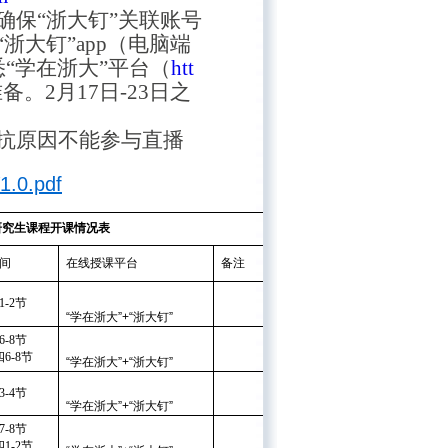
保“浙大钉”关联账号
浙大钉”
app（电脑端
熟悉“学在浙大”平台（
htt
准备。
2月17日-23日之
抗原因不能参与直播
.pdf
研究生课程开课情况表
间
在线授课平台
备注
1-2节
“
学在浙大
”
+
“
浙大钉
”
6-8节
6-8节
“
学在浙大
”
+
“
浙大钉
”
3-4节
“
学在浙大
”
+
“
浙大钉
”
7-8节
1-2节