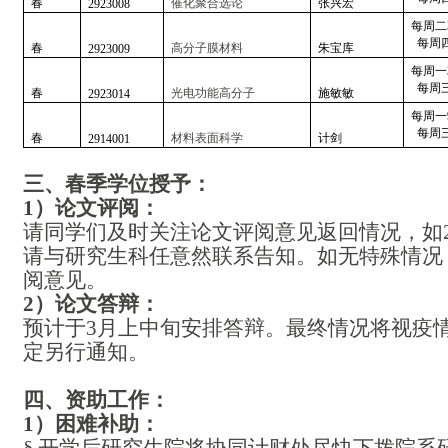
春
催化聚合选论
张兴宏
2923008
每周二
每周四
春
高分子膜材料
朱宝库
2923009
每周一
每周三
春
光电功能高分子
施敏敏
2923014
每周一
每周三
春
材料表面科学
计剑
2914001
三、春季学位授予：
1）论文评阅：
请同学们及时关注论文评阅意见返回情况，如
请与研究生科任意然联系告知。如无特殊情况
阅意见。
2）论文答辩：
预计于
3月上中旬安排答辩。最终情况将视疫
定另行通知。
四、资助工作：
1）困难补助：
§
开学后研究生院将协同计财处尽快下拨院系