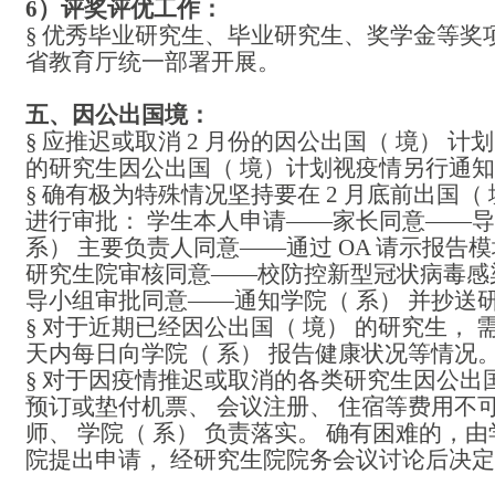
6）评奖评优工作：
§
优秀毕业研究生、毕业研究生、奖学金等奖
省教育厅统一部署开展。
五、因公出国境：
§
应推迟或取消
2 月份的因公出国（ 境） 计划
的研究生因公出国（ 境）计划视疫情另行通
§
确有极为特殊情况坚持要在
2 月底前出国（
进行审批： 学生本人申请——家长同意——
系） 主要负责人同意——通过 OA 请示报告
研究生院审核同意——校防控新型冠状病毒感
导小组审批同意——通知学院（ 系） 并抄送
§
对于近期已经因公出国（ 境） 的研究生， 
天内每日向学院（ 系） 报告健康状况等情况
§
对于因疫情推迟或取消的各类研究生因公出国
预订或垫付机票、 会议注册、 住宿等费用不
师、 学院（ 系） 负责落实。 确有困难的，由
院提出申请， 经研究生院院务会议讨论后决