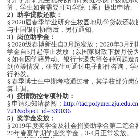
算，学生如有需要可向学院（系）提出申请。
2）助学贷款还款：
§
2020届春季毕业研究生校园地助学贷款还
与中国银行协商后，另行通知。
3）岗位助学金：
§
2020级春博新生自3月起发放；2020年3
学金自3月起停止发放（以国家财政下拨月份
§
如有因学籍异动、银行卡遗失等各种问题造
到位等情况，研究生可通过电子邮件咨询，学
行补发。
§
春季博士生中期考核通过者，其学校部分岗
算上调。
4）疫情防控专项补助：
§
申请须知请参阅：
http://tac.polymer.zju.edu.c
721&object_id=339036
5）奖学金发放：
§
2019年度奖学金及社会捐资助学金第二笔金
20年春夏学期学业奖学金，3-4月正常发放。