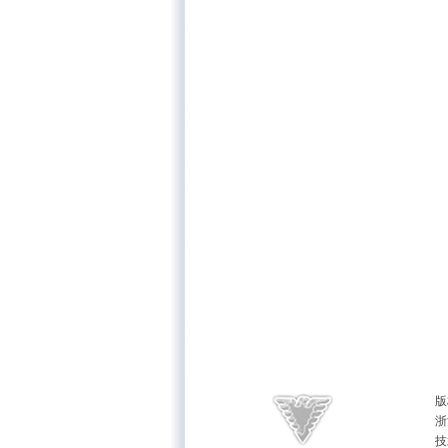
版
浙
技