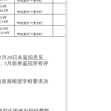
“
学在浙大
”
+
“
浙大钉
”
3-4节
3-4节
“
学在浙大
”
+
“
浙大钉
”
3-4节
3-4节
“
学在浙大
”
+
“
浙大钉
”
9-10节
9-10节
“
学在浙大
”
+
“
浙大钉
”
2月20日未返回意见，
，3月前将返回所有评
情发展根据学校要求决
研究生困难补助经费预