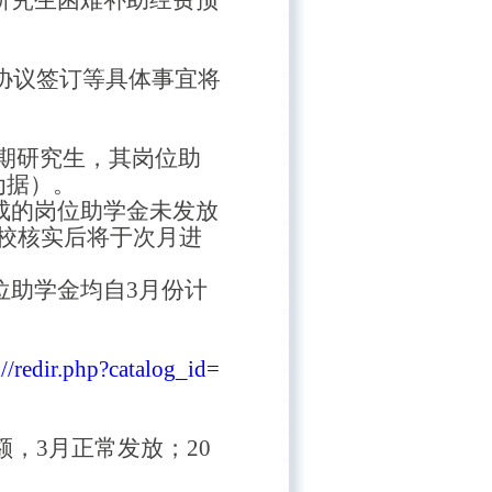
款协议签订等具体事宜将
月到期研究生，其岗位助
为据）。
成的岗位助学金未发放
校核实后将于次月进
位助学金均自
3月份计
n//redir.php?catalog_id=
额，3月正常发放；20