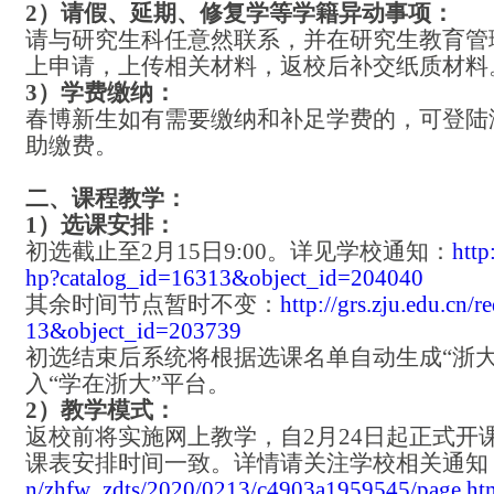
2）请假、延期、修复学等学籍异动事项：
请与研究生科任意然联系，并在研究生教育管
上申请，上传相关材料，返校后补交纸质材料
3）学费缴纳：
春博新生如有需要缴纳和补足学费的，可登陆
助缴费。
二、课程教学：
1）选课安排：
初选截止至
2月15日9:00。详见学校通知：
http
hp?catalog_id=16313&object_id=204040
其余时间节点暂时不变：
http://grs.zju.edu.cn/
13&object_id=203739
初选结束后系统将根据选课名单自动生成“浙大
入“学在浙大”平台。
2）教学模式：
返校前将实施网上教学，自
2月24日起正式
课表安排时间一致。详情请关注学校相关通知
n/zhfw_zdts/2020/0213/c4903a1959545/page.ht