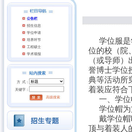
公告栏
招生信息
学位申请
学位服是
培养环节
工程硕士
位的校（院
学术墙报
（或导师）
誉博士学位
站内搜索
典等活动所
方 式：
着装应符合
关键字：
一、学位
高级搜索
学位帽为
戴学位帽
顶与着装人