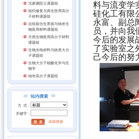
料与流变学
沈家骢院士课题组
组织修复与再生医用高分
硅化工有限
子材料课题组
永富、副总
自组装仿生界面与纳米生
员，并向我
物医用材料课题组
天然生物医用高分子材料
今后的发展
课题组
了实验室之
生物光电材料与炔类大分
己今后的努
子课题组
生物大分子核酸化学与生
物学
纳米高分子课题组
站内搜索
方 式：
关键字：
高级搜索