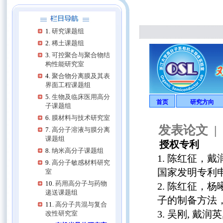
研究课题组
稀土课题组
可控聚合与聚合物结
构性能研究室
聚合物分离膜及其表
界面工程课题组
生物及临床医用高分
首页
研究方向
子课题组
有机太阳能电池
膜材料与技术研究室
纳米技术
发表论文
高分子溶液与膜分离
电泳显示
课题组
授权专利
光探测
纳米高分子课题组
陈红征，戴
高分子敏感材料研究
国家发明专利申请号：
室
药用高分子与药物
陈红征，杨
递送课题组
子的制备方法，国家
高分子共混与复合
吴刚, 戴润
改性研究室