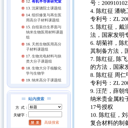
有机半导体研究室
号：2009101023
沈家骢院士课题组
陈红征 潘晓
组织修复与再生医
专利号：ZL 2008
用高分子材料课题组
陈红征，戴
自组装仿生界面与
纳米生物医用材料课题
法，国家发明专利号：
组
胡菊祥，陈红
天然生物医用高分
子材料课题组
其制备方法，国家发
生物光电材料与炔
陈红征, 陈
类大分子课题组
的方法，国家发明专
生物大分子核酸化
学与生物学
陈红征 周仁
纳米高分子课题组
专利号：ZL 2009
汪茫，薛朝
纳米贵金属粒子负载
站内搜索
17号授权
方 式：
陈红征，刘
关键字：
复合材料的制备方法
高级搜索