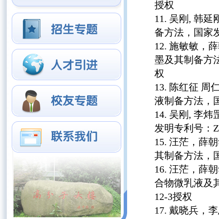
授权
吴刚, 韩
备方法，国家发明专利
施敏敏，薛
墨及其制备方法, 国
权
陈红征 周
液制备方法，国家发明
吴刚, 李
发明专利号：ZL 20
汪茫，薛朝
其制备方法，国家发明
汪茫，薛朝
合物微乳液及其制备
12-3授权
戴晓兵，李