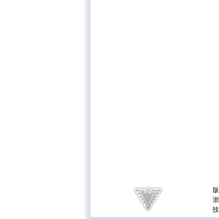
版
浙
技