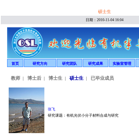
硕士生
日期：2010-11-04 16:04
首页
研究方向
研究团队
研究成果
实验室管理
有机太阳能电池
教师
发表论文
仪器设备
教师
|
纳米技术
博士后
|
博士生
博士后
|
硕士生
|
专利
已毕业成员
文件下载
电泳显示
博士生
光探测
硕士生
毕业成员
张飞
研究课题：有机光伏小分子材料合成与研究