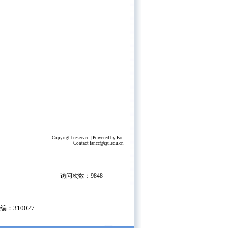
Copyright reserved | Powered by Fan
Contact
fancc@zju.edu.cn
访问次数：9848
编：310027