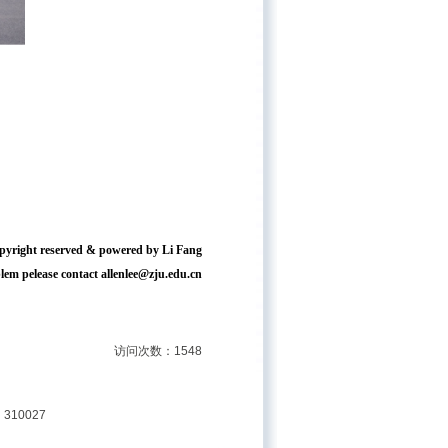
pyright reserved & powered by Li Fang
em pelease contact allenlee@zju.edu.cn
访问次数：1548
310027