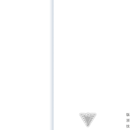
版
浙
技