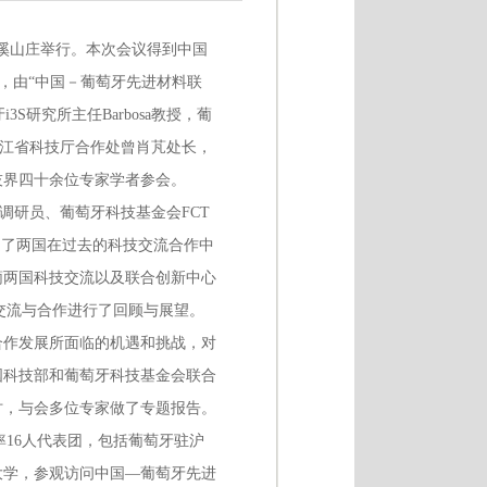
州金溪山庄举行。本次会议得到中国
下，由“中国－葡萄牙先进材料联
3S研究所主任Barbosa教授，葡
浙江省科技厅合作处曾肖芃处长，
技界四十余位专家学者参会。
调研员、葡萄牙科技基金会FCT
肯定了两国在过去的科技交流合作中
葡两国科技交流以及联合创新中心
技交流与合作进行了回顾与展望。
合作发展所面临的机遇和挑战，对
国科技部和葡萄牙科技基金会联合
讨，与会多位专家做了专题报告。
）先生率16人代表团，包括葡萄牙驻沪
大学，参观访问中国—葡萄牙先进