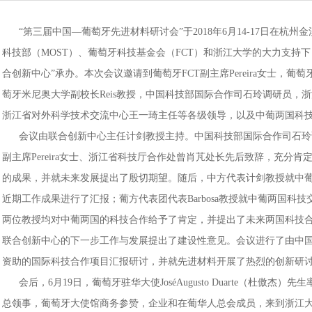
“第三届中国—葡萄牙先进材料研讨会”于2018年6月14-17日在杭
科技部（MOST）、葡萄牙科技基金会（FCT）和浙江大学的大力支持
合创新中心”承办。本次会议邀请到葡萄牙FCT副主席Pereira女士，葡萄牙i
萄牙米尼奥大学副校长Reis教授，中国科技部国际合作司石玲调研员，
浙江省对外科学技术交流中心王一琦主任等各级领导，以及中葡两国科
会议由联合创新中心主任计剑教授主持。中国科技部国际合作司石玲
副主席Pereira女士、浙江省科技厅合作处曾肖芃处长先后致辞，充分
的成果，并就未来发展提出了殷切期望。随后，中方代表计剑教授就中
近期工作成果进行了汇报；葡方代表团代表Barbosa教授就中葡两国科
两位教授均对中葡两国的科技合作给予了肯定，并提出了未来两国科技
联合创新中心的下一步工作与发展提出了建设性意见。会议进行了由中
资助的国际科技合作项目汇报研讨，并就先进材料开展了热烈的创新研
会后，6月19日，葡萄牙驻华大使JoséAugusto Duarte（杜傲杰
总领事，葡萄牙大使馆商务参赞，企业和在葡华人总会成员，来到浙江