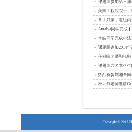
课题组参加第三届新
美国工程院院士、Bio
拿手好菜，迎组内
Antalya同学
常皓同学完成中法
课题组参加2014
任科峰老师和张翮
课题组六名本科生
热烈祝贺刘湘圣同
应计剑老师邀请Gr
Copyright © 2015 Z